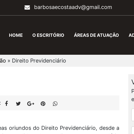
barbosaecostaadv@gmail.com
HOME
O ESCRITÓRIO
ÁREAS DE ATUAÇÃO
A
ção
»
Direito Previdenciário
:
s oriundos do Direito Previdenciário, desde a