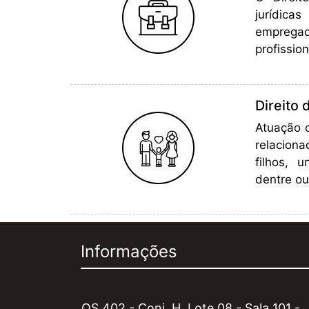
jurídica
empregad
profission
Direito 
Atuação c
relacion
filhos, 
dentre ou
Informações
QS 402 - Conj. H, Lote 08 - Sala 101 -