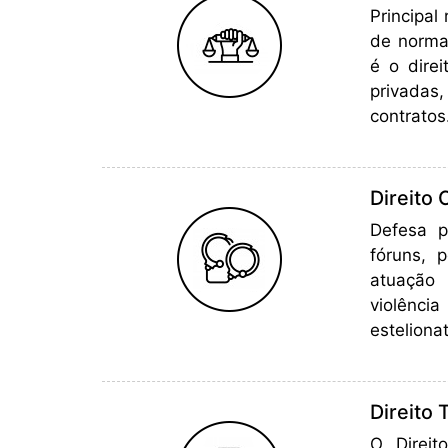
Principal
de normas
é o dire
privadas
contratos
Direito 
Defesa p
fóruns, p
atuação 
violên
estelionat
Direito 
O Direi