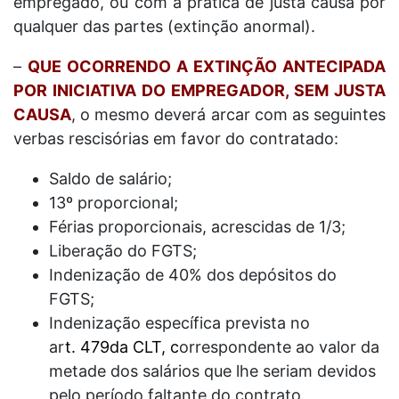
empregado, ou com a prática de justa causa por
qualquer das partes (extinção anormal).
–
QUE OCORRENDO A EXTINÇÃO ANTECIPADA
POR INICIATIVA DO EMPREGADOR, SEM JUSTA
CAUSA
, o mesmo deverá arcar com as seguintes
verbas rescisórias em favor do contratado:
Saldo de salário;
13º proporcional;
Férias proporcionais, acrescidas de 1/3;
Liberação do FGTS;
Indenização de 40% dos depósitos do
FGTS;
Indenização específica prevista no
ar
t.
479
da
CLT
, c
orrespondente ao valor da
metade dos salários que lhe seriam devidos
pelo período faltante do contrato.