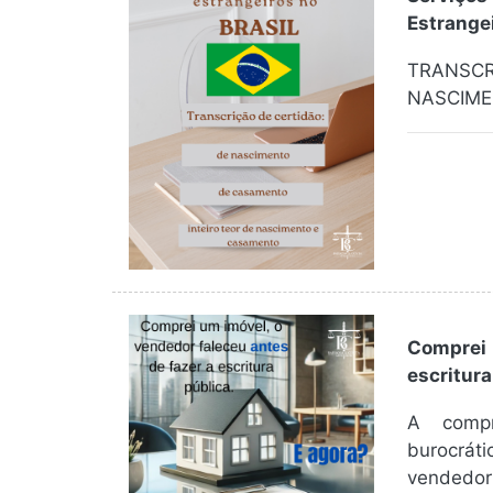
Estrangei
TRANSC
NASCIME
Comprei 
escritura
A compr
burocrát
vendedor 