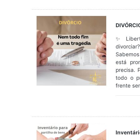
DIVÓRCI
✨ Liber
divorcia
Sabemos 
está pro
precisa. 
todo o p
frente se
Inventári