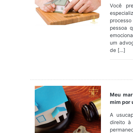
Você pre
especial
processo 
pessoa q
emociona
um advoga
de […]
Meu mari
mim por 
A usucap
direito 
permane