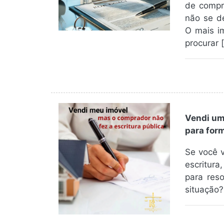
de compr
não se de
O mais i
procurar 
Vendi um
para form
Se você 
escritur
para res
situação?