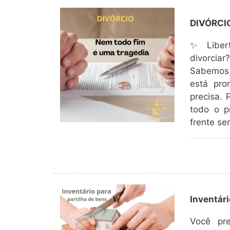
DIVÓRCI
✨ Liber
divorcia
Sabemos 
está pro
precisa. 
todo o p
frente se
Inventári
Você pre