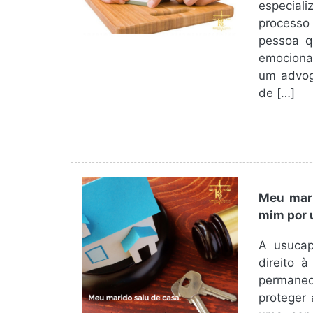
especial
processo 
pessoa q
emociona
um advoga
de […]
Meu mari
mim por 
A usucap
direito 
permane
proteger 