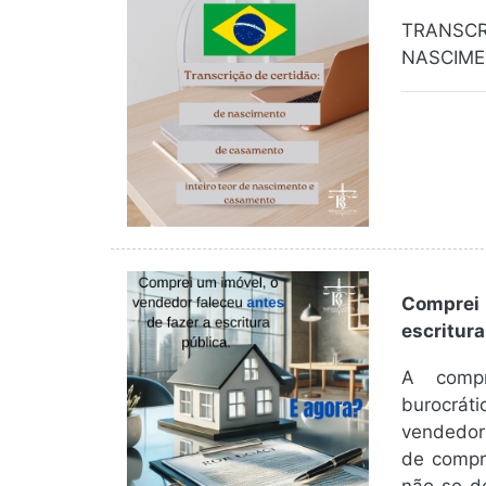
TRANSC
NASCIME
Comprei 
escritura
A compr
burocrát
vendedor 
de compr