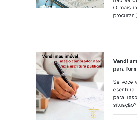
não se de
O mais i
procurar 
Vendi um
para form
Se você 
escritur
para res
situação?