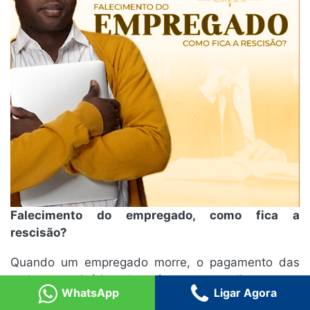
Falecimento do empregado, como fica a
rescisão?
Quando um empregado morre, o pagamento das
verbas rescisórias deverá ser pago diretamente
WhatsApp
Ligar Agora
aos dependentes habilitados ou mediante depósito